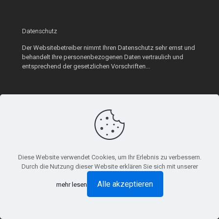
Datenschutz
Der Websitebetreiber nimmt Ihren Datenschutz sehr ernst und
behandelt Ihre personenbezogenen Daten vertraulich und
entsprechend der gesetzlichen Vorschriften...
KONTAKT
94481 Grafenau, Schlag 42
+49 (8552) 974 77 25
+49 (8552) 975 68 60
Diese Website verwendet Cookies, um Ihr Erlebnis zu verbessern.
info@tst-de.com
Durch die Nutzung dieser Website erklären Sie sich mit unserer
Alle akzeptieren
mehr lesen
NEU: Kupplung mit H4-Sicherung
20 July 2026