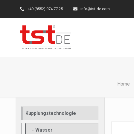
+49 (8552) 974 77 25
info@tst-de.com
Home
Kupplungstechnologie
Wasser